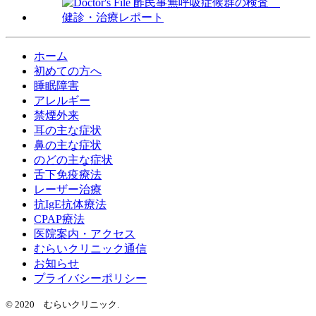
ホーム
初めての方へ
睡眠障害
アレルギー
禁煙外来
耳の主な症状
鼻の主な症状
のどの主な症状
舌下免疫療法
レーザー治療
抗IgE抗体療法
CPAP療法
医院案内・アクセス
むらいクリニック通信
お知らせ
プライバシーポリシー
© 2020 むらいクリニック.