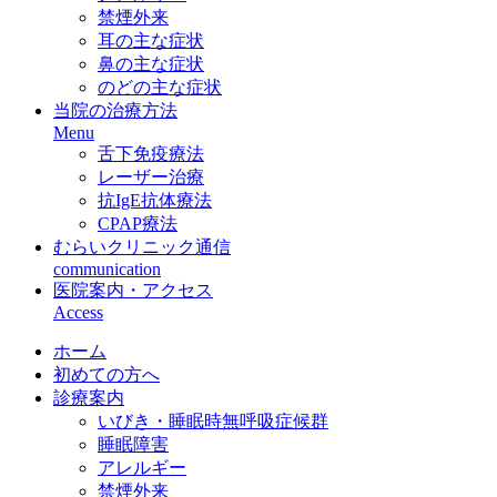
禁煙外来
耳の主な症状
鼻の主な症状
のどの主な症状
当院の治療方法
Menu
舌下免疫療法
レーザー治療
抗IgE抗体療法
CPAP療法
むらいクリニック通信
communication
医院案内・アクセス
Access
ホーム
初めての方へ
診療案内
いびき・睡眠時無呼吸症候群
睡眠障害
アレルギー
禁煙外来