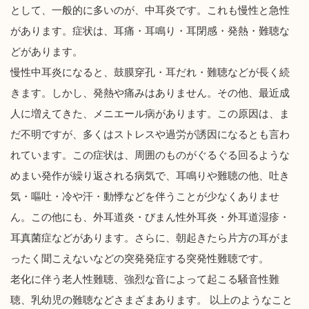
として、一般的に多いのが、中耳炎です。これも慢性と急性
があります。症状は、耳痛・耳鳴り・耳閉感・発熱・難聴な
どがあります。
慢性中耳炎になると、鼓膜穿孔・耳だれ・難聴などが長く続
きます。しかし、発熱や痛みはありません。その他、最近成
人に増えてきた、メニエール病があります。この原因は、ま
だ不明ですが、多くはストレスや過労が誘因になるとも言わ
れています。この症状は、周囲のものがぐるぐる回るような
めまい発作が繰り返される病気で、耳鳴りや難聴の他、吐き
気・嘔吐・冷や汗・動悸などを伴うことが少なくありませ
ん。この他にも、外耳道炎・びまん性外耳炎・外耳道湿疹・
耳真菌症などがあります。さらに、朝起きたら片方の耳がま
ったく聞こえないなどの突発発症する突発性難聴です。
老化に伴う老人性難聴、強烈な音によって起こる騒音性難
聴、乳幼児の難聴などさまざまあります。 以上のようなこと