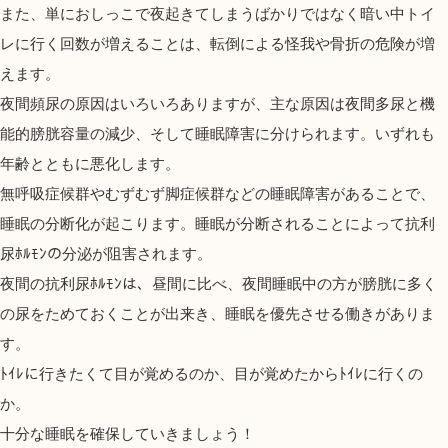
また、単におしっこで夜起きてしまうばかりではなく暗い中トイ
レに行く回数が増えることは、転倒による怪我や骨折の危険が増
えます。
夜間頻尿の原因はいろいろありますが、主な原因は夜間多尿と機
能的膀胱容量の減少、そして睡眠障害に分けられます。いずれも
年齢とともに悪化します。
無呼吸症候群やむずむず脚症候群などの睡眠障害があることで、
睡眠の分断化が起こります。睡眠が分断されることによって抗利
尿ﾎﾙﾓﾝの分泌が阻害されます。
夜間の抗利尿ﾎﾙﾓﾝは、昼間に比べ、夜間睡眠中の方が膀胱に多く
の尿をためておくことが出来き、睡眠を優先させる働きがありま
す。
ﾄｲﾚに行きたくて目が覚めるのか、目が覚めたからﾄｲﾚに行くの
か。
十分な睡眠を確保していきましょう！