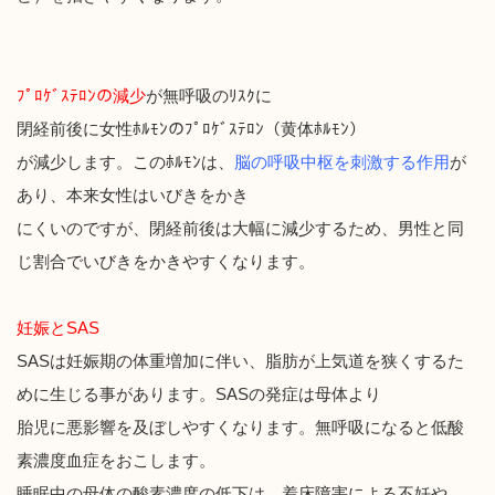
ﾌﾟﾛｹﾞｽﾃﾛﾝの減少
が無呼吸のﾘｽｸに
閉経前後に女性ﾎﾙﾓﾝのﾌﾟﾛｹﾞｽﾃﾛﾝ（黄体ﾎﾙﾓﾝ）
が減少します。このﾎﾙﾓﾝは、
脳の呼吸中枢を
刺激する
作用
が
あり、本来女性はいびきをかき
にくいのですが、閉経前後は大幅に減少するため
、
男性と同
じ
割合でいびきをかきやすくなります。
妊娠と
SAS
SAS
は妊娠期の体重増加に伴い、脂肪が上気道を狭く
する
た
めに生じる事があります。
SAS
の発症は母体より
胎児に悪影響を及ぼしやすくなります。無呼吸になると
低酸
素濃度血症をおこします。
睡眠中の母体の酸素濃度の低下は、着床障害による不妊や、