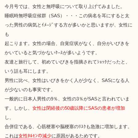
今月号では、女性と無呼吸について取り上げてみました。
睡眠
時無呼吸症候群（
SAS
）・・・この病名を耳にすると太
った男性の病気とｲﾒ
–
ｼﾞする方が多いかと思いますが、女性に
も
起こります。女性の場合、自覚症状がなく、自分がいびきを
かいていると気づかないｹ
–
ｽが多いようです。
友達と旅行して、初めていびきを指摘されてｼｮｯｸだったと、
いう話も耳にします。
男性に比べ、女性はいびきをかく人が少なく、
SAS
になる人
が少ないのも事実です。
一般的に日本人男性の
9
％、女性の
3
％が
SAS
と言われていま
す。しかし、
女性は閉経後の
50
歳以降に
SAS
の患者が増加
し、
合併症である、心筋梗塞や脳梗塞のﾘｽｸも急激に増加します。
これは
女性ﾎﾙﾓﾝの減少
に原因があるためです。