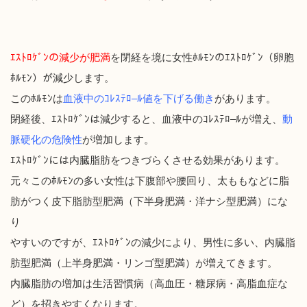
ｴｽﾄﾛｹﾞﾝ
の減少が肥満
を
閉経を境に女性ﾎﾙﾓﾝのｴｽﾄﾛｹﾞﾝ（卵胞
ﾎﾙﾓﾝ）が減少します。
このﾎﾙﾓﾝは
血液中のｺﾚｽﾃﾛ
–
ﾙ値を下げる働き
があります。
閉経後、ｴｽﾄﾛｹﾞﾝは減少すると、血液中のｺﾚｽﾃﾛ
–
ﾙが増え、
動
脈硬化の危険性
が増加
します。
ｴｽﾄﾛｹﾞﾝには内臓脂肪をつきづらくさせる効果があります。
元々このﾎﾙﾓﾝの多い女性は下腹部や腰回り、太ももなどに
脂
肪がつく皮下脂肪型肥満（下半身肥満・洋ナシ型肥満）にな
り
やすいのですが、ｴｽﾄﾛｹﾞﾝの減少により、男性に多い、
内臓脂
肪型肥満（上半身肥満・リンゴ型肥満）が増えてきます。
内臓脂肪の増加は生活習慣
病（高血圧・糖尿病・高脂血症な
ど）
を招きやすくなります。