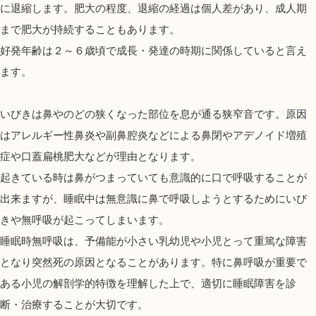
に退縮します。肥大の程度、退縮の経過は個人差があり、成人期
まで肥大が持続することもあります。
好発年齢は２～６歳頃で成長・発達の時期に関係していると言え
ます。
いびきは鼻やのどの狭くなった部位を息が通る狭窄音です。原因
はアレルギー性鼻炎や副鼻腔炎などによる鼻閉やアデノイド増殖
症や口蓋扁桃肥大などが理由となります。
起きている時は鼻がつまっていても意識的に口で呼吸することが
出来ますが、睡眠中は無意識に鼻で呼吸しようとするためにいび
きや無呼吸が起こってしまいます。
睡眠時無呼吸は、予備能が小さい乳幼児や小児とって重篤な障害
となり突然死の原因となることがあります。特に鼻呼吸が重要で
ある小児の解剖学的特徴を理解した上で、適切に睡眠障害を診
断・治療することが大切です。