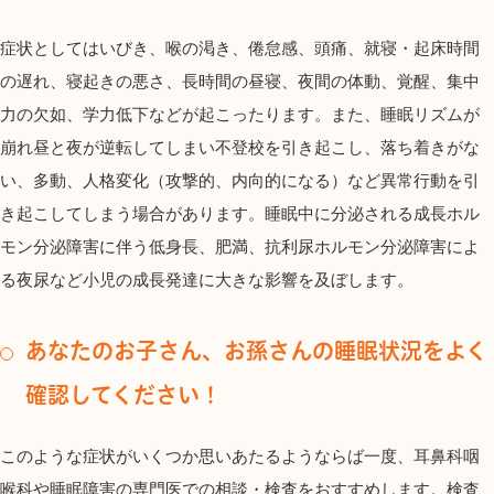
症状としてはいびき、喉の渇き、倦怠感、頭痛、就寝・起床時間
の遅れ、寝起きの悪さ、長時間の昼寝、夜間の体動、覚醒、集中
力の欠如、学力低下などが起こったります。また、睡眠リズムが
崩れ昼と夜が逆転してしまい不登校を引き起こし、落ち着きがな
い、多動、人格変化（攻撃的、内向的になる）など異常行動を引
き起こしてしまう場合があります。睡眠中に分泌される成長ホル
モン分泌障害に伴う低身長、肥満、抗利尿ホルモン分泌障害によ
る夜尿など小児の成長発達に大きな影響を及ぼします。
あなたのお子さん、お孫さんの睡眠状況をよく
確認してください！
このような症状がいくつか思いあたるようならば一度、耳鼻科咽
喉科や睡眠障害の専門医での相談・検査をおすすめします。検査