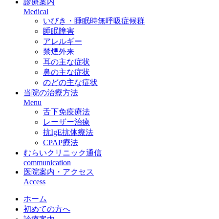
診療案内
Medical
いびき・睡眠時無呼吸症候群
睡眠障害
アレルギー
禁煙外来
耳の主な症状
鼻の主な症状
のどの主な症状
当院の治療方法
Menu
舌下免疫療法
レーザー治療
抗IgE抗体療法
CPAP療法
むらいクリニック通信
communication
医院案内・アクセス
Access
ホーム
初めての方へ