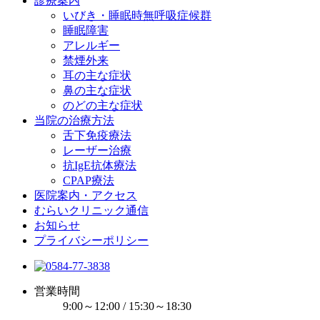
診療案内
いびき・睡眠時無呼吸症候群
睡眠障害
アレルギー
禁煙外来
耳の主な症状
鼻の主な症状
のどの主な症状
当院の治療方法
舌下免疫療法
レーザー治療
抗IgE抗体療法
CPAP療法
医院案内・アクセス
むらいクリニック通信
お知らせ
プライバシーポリシー
営業時間
9:00～12:00 / 15:30～18:30