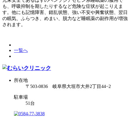
元来安全であるはずのベンゾジアゼピン系睡眠薬の服用で
も、呼吸抑制を期したりするなど危険な症状が起こりえま
す。他にも記憶障害、錯乱状態、強い不安や興奮状態、翌日
の眠気、ふらつき、めまい、脱力など睡眠薬の副作用が増強
されます。
一覧へ
所在地
〒503-0836 岐阜県大垣市大井2丁目44−2
駐車場
51台