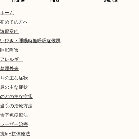
Home
First
Medical
ホーム
初めての方へ
診療案内
いびき・睡眠時無呼吸症候群
睡眠障害
アレルギー
禁煙外来
耳の主な症状
鼻の主な症状
のどの主な症状
当院の治療方法
舌下免疫療法
レーザー治療
抗IgE抗体療法