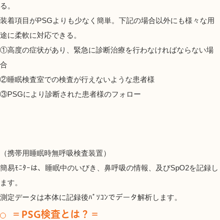
る。
装着項目がPSGよりも少なく簡単。下記の場合以外にも様々な用
途に柔軟に対応できる。
①高度の症状があり、緊急に診断治療を行わなければならない場
合
②睡眠検査室での検査が行えないような患者様
③PSGにより診断された患者様のフォロー
（携帯用睡眠時無呼吸検査装置）
簡易ﾓﾆﾀｰは、睡眠中のいびき、鼻呼吸の情報、及びSpO2を記録し
ます。
測定データは本体に記録後ﾊﾟｿｺﾝでデータ解析します。
＝
PSG
検査とは？＝