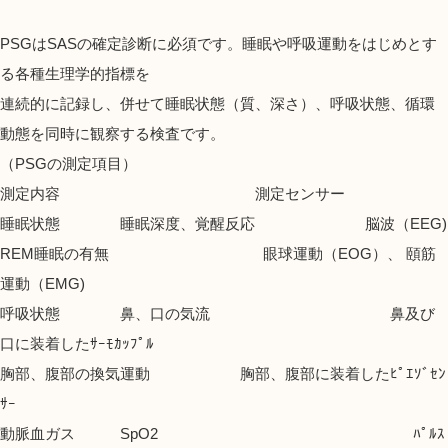
PSGはSASの確定診断に必須です。睡眠や呼吸運動をはじめとす
る各種生理学的指標を
連続的に記録し、併せて睡眠状態（質、深さ）、呼吸状態、循環
動態を同時に観察する検査です。
（
PSG
の測定項目）
測定内容 測定センサー
睡眠状態 睡眠深度、覚醒反応 脳波（EEG)
REM睡眠の有無 眼球運動（EOG）、 頤筋
運動（EMG)
呼吸状態 鼻、口の気流 鼻及び
口に装着したｻｰﾓｶｯﾌﾟﾙ
胸部、腹部の換気運動 胸部、腹部に装着したﾋﾟｴｿﾞｾﾝ
ｻｰ
動脈血ガス SpO2 ﾊﾟﾙｽ