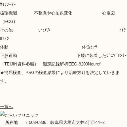
ｵｷｼﾒｰﾀｰ
循環機能 不整脈や心拍数変化 心電図
（ECG)
その他 いびき ﾏｲｸ
ﾛﾌｫﾝ
体動 体位ｾﾝｻｰ
下肢運動 下肢に装着したﾋﾟｴｿﾞｾﾝｻｰ
（TEIJIN資料参照） 測定記録解析EEG-9200Neurof
★簡易検査、PSGの検査結果により治療方針を決定していきま
す。
一覧へ
所在地
〒503-0836 岐阜県大垣市大井2丁目44−2