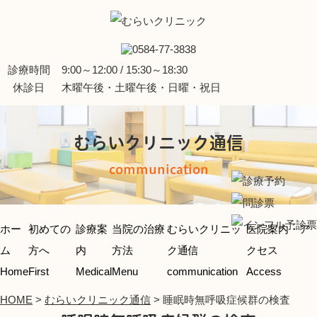
診療時間
9:00～12:00 / 15:30～18:30
休診日
木曜午後・土曜午後・日曜・祝日
むらいクリニック通信
communication
ホー
初めての
診療案
当院の治療
むらいクリニッ
医院案内・ア
ム
方へ
内
方法
ク通信
クセス
Home
First
Medical
Menu
communication
Access
HOME
>
むらいクリニック通信
>
睡眠時無呼吸症候群の検査