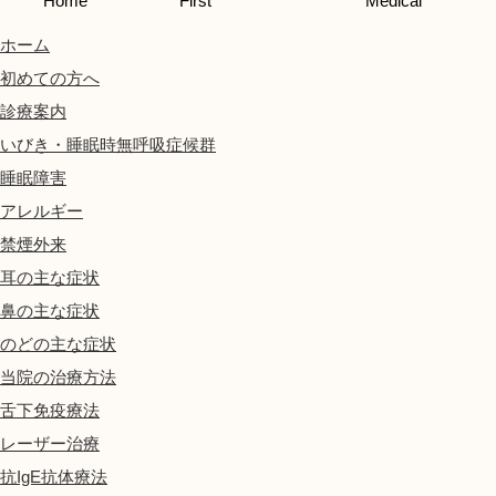
Home
First
Medical
ホーム
初めての方へ
診療案内
いびき・睡眠時無呼吸症候群
睡眠障害
アレルギー
禁煙外来
耳の主な症状
鼻の主な症状
のどの主な症状
当院の治療方法
舌下免疫療法
レーザー治療
抗IgE抗体療法