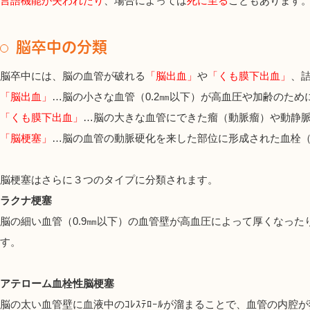
言語機能が失われたり
、場合によっては
死に至る
こともあります
脳卒中の分類
脳卒中には、脳の血管が破れる
「脳出血」
や
「くも膜下出血」
、
「脳出血」
…脳の小さな血管（0.2㎜以下）が高血圧や加齢のた
「くも膜下出血」
…脳の大きな血管にできた瘤（動脈瘤）や動静
「脳梗塞」
…脳の血管の動脈硬化を来した部位に形成された血栓
脳梗塞はさらに３つのタイプに分類されます。
ラクナ梗塞
脳の細い血管（0.9㎜以下）の血管壁が高血圧によって厚くなっ
す。
アテローム血栓性脳梗塞
脳の太い血管壁に血液中のｺﾚｽﾃﾛｰﾙが溜まることで、血管の内