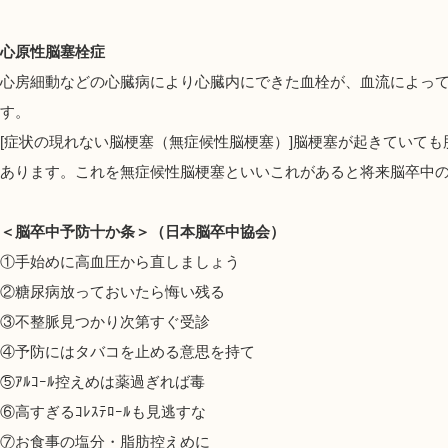
心原性脳塞栓症
心房細動などの心臓病により心臓内にできた血栓が、血流によっ
す。
[症状の現れない脳梗塞（無症候性脳梗塞）]脳梗塞が起きていて
あります。これを無症候性脳梗塞といいこれがあると将来脳卒中
＜脳卒中予防十か条＞（日本脳卒中協会）
①手始めに高血圧から直しましょう
②糖尿病放っておいたら悔い残る
③不整脈見つかり次第すぐ受診
④予防にはタバコを止める意思を持て
⑤ｱﾙｺｰﾙ控えめは薬過ぎれば毒
⑥高すぎるｺﾚｽﾃﾛｰﾙも見逃すな
⑦お食事の塩分・脂肪控えめに