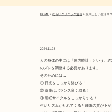
HOME
>
むらいクリニック通信
>
規則正しい生活リ
2024.11.28
人の身体の中には「体内時計」という、約
のズレを調整する必要があります。
そのためには
…
① 日光をしっかり浴びる！
② 食事はバランス良く取る！
③ 睡眠サイクルをしっかりする！
生活リズムが乱れてくると睡眠の質が下が