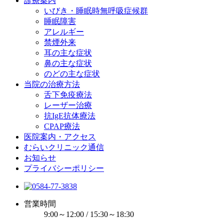
診療案内
いびき・睡眠時無呼吸症候群
睡眠障害
アレルギー
禁煙外来
耳の主な症状
鼻の主な症状
のどの主な症状
当院の治療方法
舌下免疫療法
レーザー治療
抗IgE抗体療法
CPAP療法
医院案内・アクセス
むらいクリニック通信
お知らせ
プライバシーポリシー
営業時間
9:00～12:00 / 15:30～18:30