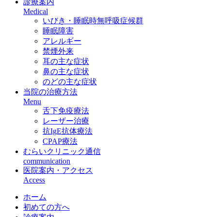
診療案内
Medical
いびき・睡眠時無呼吸症候群
睡眠障害
アレルギー
禁煙外来
耳の主な症状
鼻の主な症状
のどの主な症状
当院の治療方法
Menu
舌下免疫療法
レーザー治療
抗IgE抗体療法
CPAP療法
むらいクリニック通信
communication
医院案内・アクセス
Access
ホーム
初めての方へ